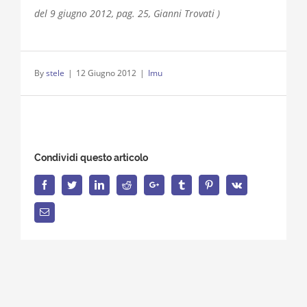
del 9 giugno 2012, pag. 25, Gianni Trovati )
By
stele
|
12 Giugno 2012
|
Imu
Condividi questo articolo
Facebook
Twitter
LinkedIn
Reddit
Google+
Tumblr
Pinterest
Vk
Email