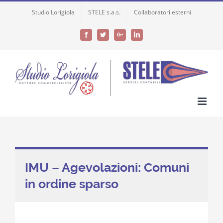
Skip
Studio Lorigiola
STELE s.a.s.
Collaboratori esterni
to
content
Facebook
Twitter
Google+
LinkedIn
IMU – Agevolazioni: Comuni
in ordine sparso