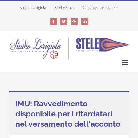
Skip
Studio Lorigiola
STELE s.a.s.
Collaboratori esterni
to
content
Facebook
Twitter
Google+
LinkedIn
IMU: Ravvedimento
disponibile per i ritardatari
nel versamento dell’acconto