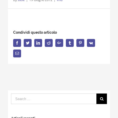
Condividi questo articolo
Facebook
Twitter
LinkedIn
Reddit
Google+
Tumblr
Pinterest
Vk
Email
Search
for: