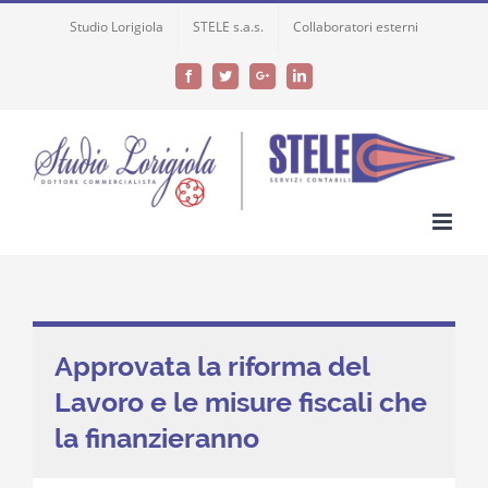
Skip
Studio Lorigiola
STELE s.a.s.
Collaboratori esterni
to
content
Facebook
Twitter
Google+
LinkedIn
Approvata la riforma del
Lavoro e le misure fiscali che
la finanzieranno