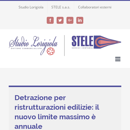
Skip
Studio Lorigiola
STELE s.a.s.
Collaboratori esterni
to
content
Facebook
Twitter
Google+
LinkedIn
Detrazione per
ristrutturazioni edilizie: il
nuovo limite massimo è
annuale