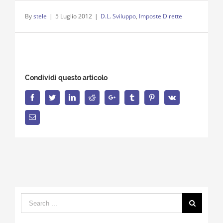
By
stele
|
5 Luglio 2012
|
D.L. Sviluppo
,
Imposte Dirette
Condividi questo articolo
Facebook
Twitter
LinkedIn
Reddit
Google+
Tumblr
Pinterest
Vk
Email
Search
for: