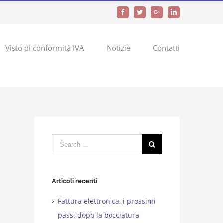
Facebook
Twitter
Google+
LinkedIn
Visto di conformità IVA
Notizie
Contatti
Search
for:
Articoli recenti
Fattura elettronica, i prossimi
passi dopo la bocciatura