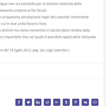
gue non sia possibile per la distinta titolarità delle
amento unitario ai fini fiscali.
rio un’apposita annotazione negli atti catastali contenente
in cui le due unità fossero fuse.
distinti ma viene consentito il calcolo della rendita data
 imponibile Imu sul quale è possibile applicabile l’aliquota
Ore del 18 luglio 2012, pag. 24, Luigi Lovecchio )
Facebook
Twitter
LinkedIn
Reddit
Google+
Tumblr
Pinterest
Vk
Email