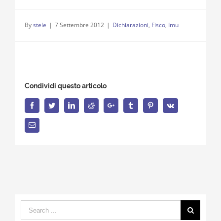
By
stele
|
7 Settembre 2012
|
Dichiarazioni
,
Fisco
,
Imu
Condividi questo articolo
Facebook
Twitter
LinkedIn
Reddit
Google+
Tumblr
Pinterest
Vk
Email
Search
for: