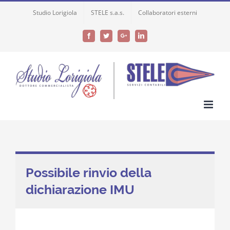
Skip
Studio Lorigiola
STELE s.a.s.
Collaboratori esterni
to
content
Facebook
Twitter
Google+
LinkedIn
Possibile rinvio della
dichiarazione IMU