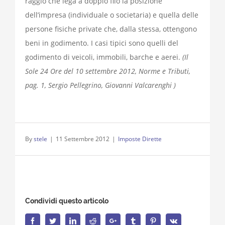
raggio che lega a doppio filo la posizione
dell’impresa (individuale o societaria) e quella delle
persone fisiche private che, dalla stessa, ottengono
beni in godimento. I casi tipici sono quelli del
godimento di veicoli, immobili, barche e aerei.
(Il
Sole 24 Ore del 10 settembre 2012, Norme e Tributi,
pag. 1, Sergio Pellegrino, Giovanni Valcarenghi )
By
stele
|
11 Settembre 2012
|
Imposte Dirette
Condividi questo articolo
Facebook
Twitter
LinkedIn
Reddit
Google+
Tumblr
Pinterest
Vk