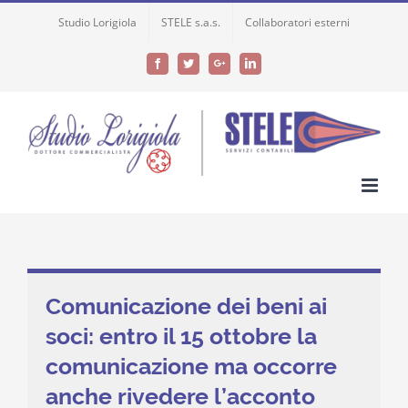
Skip
Studio Lorigiola
STELE s.a.s.
Collaboratori esterni
to
content
Facebook
Twitter
Google+
LinkedIn
Comunicazione dei beni ai
soci: entro il 15 ottobre la
comunicazione ma occorre
anche rivedere l’acconto