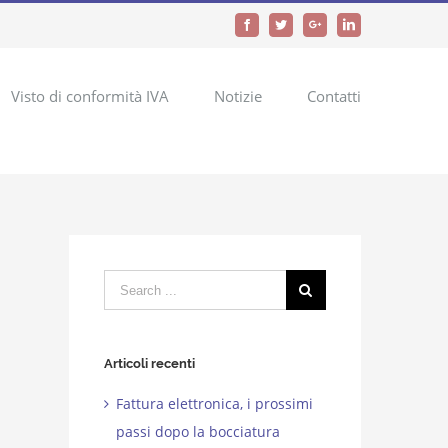
Facebook
Twitter
Google+
LinkedIn
Visto di conformità IVA
Notizie
Contatti
Search
for:
Articoli recenti
Fattura elettronica, i prossimi
passi dopo la bocciatura