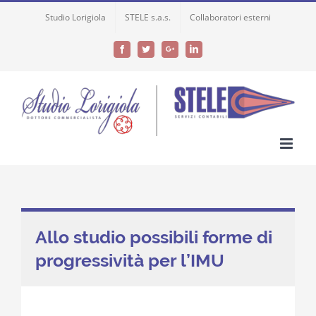
Skip
Studio Lorigiola
STELE s.a.s.
Collaboratori esterni
to
content
Facebook
Twitter
Google+
LinkedIn
Allo studio possibili forme di
progressività per l’IMU