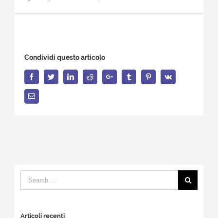
Condividi questo articolo
Facebook
Twitter
LinkedIn
Reddit
Google+
Tumblr
Pinterest
Vk
Email
Search
for:
Articoli recenti