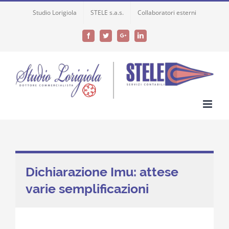
Skip
Studio Lorigiola
STELE s.a.s.
Collaboratori esterni
to
content
Facebook
Twitter
Google+
LinkedIn
Dichiarazione Imu: attese
varie semplificazioni