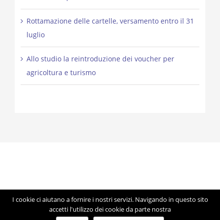
Rottamazione delle cartelle, versamento entro il 31
luglio
Allo studio la reintroduzione dei voucher per
agricoltura e turismo
I cookie ci aiutano a fornire i nostri servizi. Navigando in questo sito
© Copyright 2012 -
2026 | Studio Lorigiola | STELE | P.IVA
accetti l'utilizzo dei cookie da parte nostra
04041350283 | Made with ♥ by
Artmosfera
using WordPress