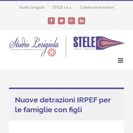
Skip
Studio Lorigiola
STELE s.a.s.
Collaboratori esterni
to
content
Facebook
Twitter
Google+
LinkedIn
Nuove detrazioni IRPEF per
le famiglie con figli