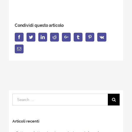
Condividi questo articolo
Facebook
Twitter
LinkedIn
Reddit
Google+
Tumblr
Pinterest
Vk
Email
Search
for:
Articoli recenti