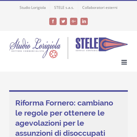
Skip
Studio Lorigiola
STELE s.a.s.
Collaboratori esterni
to
content
Facebook
Twitter
Google+
LinkedIn
Riforma Fornero: cambiano
le regole per ottenere le
agevolazioni per le
assunzioni di disoccupati