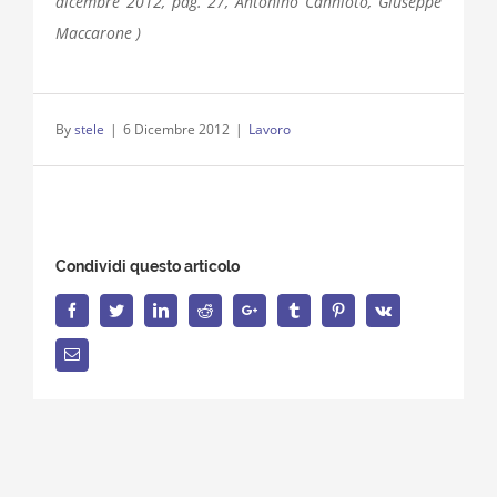
dicembre 2012, pag. 27, Antonino Cannioto, Giuseppe
Maccarone )
By
stele
|
6 Dicembre 2012
|
Lavoro
Condividi questo articolo
Facebook
Twitter
LinkedIn
Reddit
Google+
Tumblr
Pinterest
Vk
Email