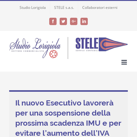
Skip
Studio Lorigiola
STELE s.a.s.
Collaboratori esterni
to
content
Facebook
Twitter
Google+
LinkedIn
Il nuovo Esecutivo lavorerà
per una sospensione della
prossima scadenza IMU e per
evitare l’aumento dell’IVA