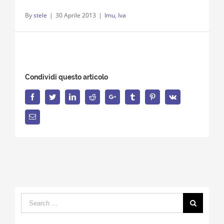
By
stele
|
30 Aprile 2013
|
Imu
,
Iva
Condividi questo articolo
Facebook
Twitter
LinkedIn
Reddit
Google+
Tumblr
Pinterest
Vk
Email
Search
for: