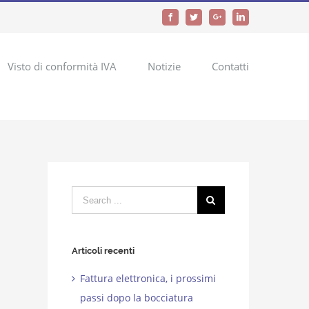
Facebook
Twitter
Google+
LinkedIn
Visto di conformità IVA
Notizie
Contatti
Search
for:
Articoli recenti
Fattura elettronica, i prossimi
passi dopo la bocciatura