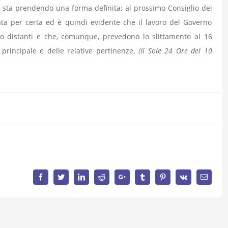
o sta prendendo una forma definita; al prossimo Consiglio dei
ta per certa ed è quindi evidente che il lavoro del Governo
ppo distanti e che, comunque, prevedono lo slittamento al 16
 principale e delle relative pertinenze.
(Il Sole 24 Ore del 10
Facebook
Twitter
LinkedIn
Reddit
Google+
Tumblr
Pinterest
Vk
Email