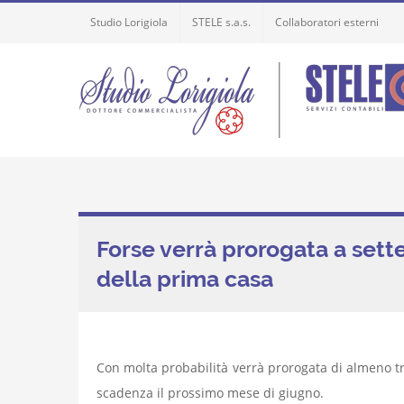
Skip
Studio Lorigiola
STELE s.a.s.
Collaboratori esterni
to
content
Forse verrà prorogata a sett
della prima casa
Con molta probabilità verrà prorogata di almeno t
scadenza il prossimo mese di giugno.