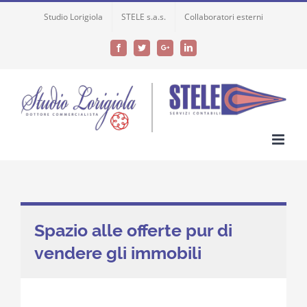
Skip
Studio Lorigiola
STELE s.a.s.
Collaboratori esterni
to
content
Facebook
Twitter
Google+
LinkedIn
Spazio alle offerte pur di
vendere gli immobili