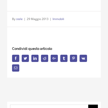
By
stele
|
29 Maggio 2013
|
Immobili
Condividi questo articolo
Facebook
Twitter
LinkedIn
Reddit
Google+
Tumblr
Pinterest
Vk
Email
Search