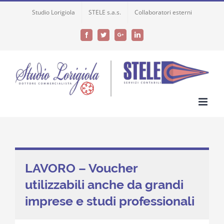
Skip
Studio Lorigiola
STELE s.a.s.
Collaboratori esterni
to
content
Facebook
Twitter
Google+
LinkedIn
LAVORO – Voucher
utilizzabili anche da grandi
imprese e studi professionali