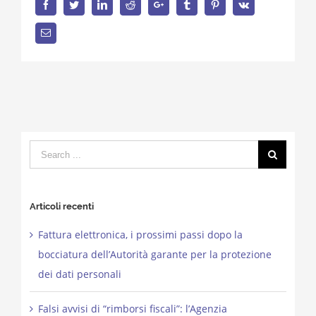
Facebook
Twitter
LinkedIn
Reddit
Google+
Tumblr
Pinterest
Vk
Email
Search
for:
Articoli recenti
Fattura elettronica, i prossimi passi dopo la
bocciatura dell’Autorità garante per la protezione
dei dati personali
Falsi avvisi di “rimborsi fiscali”: l’Agenzia