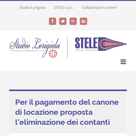
Skip
Studio Lorigiola
STELE s.a.s.
Collaboratori esterni
to
content
Facebook
Twitter
Google+
LinkedIn
Per il pagamento del canone
di locazione proposta
l’eliminazione dei contanti