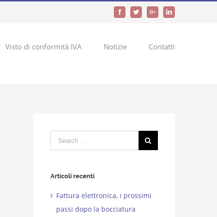
Facebook
Twitter
Google+
LinkedIn
Visto di conformità IVA
Notizie
Contatti
Search
for:
Articoli recenti
Fattura elettronica, i prossimi
passi dopo la bocciatura