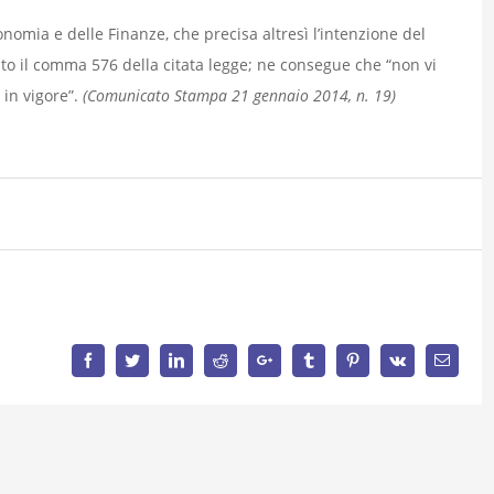
omia e delle Finanze, che precisa altresì l’intenzione del
 il comma 576 della citata legge; ne consegue che “non vi
 in vigore”.
(Comunicato Stampa 21 gennaio 2014, n. 19)
Facebook
Twitter
LinkedIn
Reddit
Google+
Tumblr
Pinterest
Vk
Email