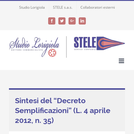
Skip
Studio Lorigiola
STELE s.a.s.
Collaboratori esterni
to
content
Facebook
Twitter
Google+
LinkedIn
Sintesi del “Decreto
Semplificazioni” (L. 4 aprile
2012, n. 35)