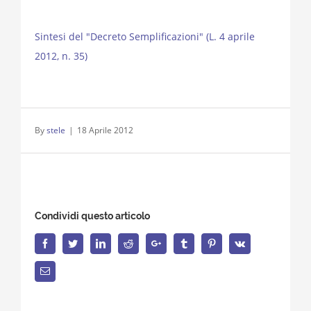
Sintesi del "Decreto Semplificazioni" (L. 4 aprile
2012, n. 35)
By
stele
|
18 Aprile 2012
Condividi questo articolo
Facebook
Twitter
LinkedIn
Reddit
Google+
Tumblr
Pinterest
Vk
Email