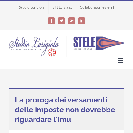
Skip
Studio Lorigiola
STELE s.a.s.
Collaboratori esterni
to
content
Facebook
Twitter
Google+
LinkedIn
La proroga dei versamenti
delle imposte non dovrebbe
riguardare l’Imu