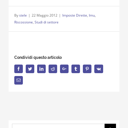
By
stele
|
22 Maggio 2012
|
Imposte Dirette
,
Imu
,
Riscossione
,
Studi di settore
Condividi questo articolo
Facebook
Twitter
LinkedIn
Reddit
Google+
Tumblr
Pinterest
Vk
Email
Search